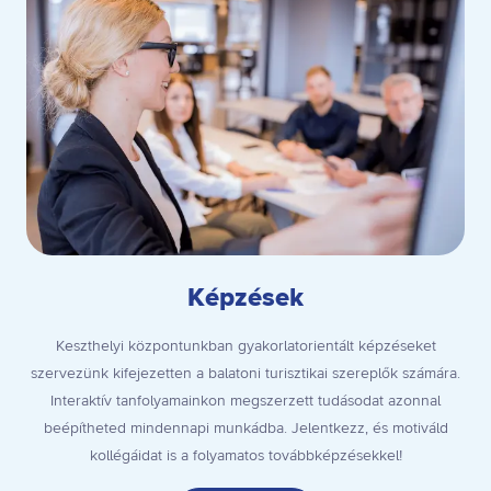
Képzések
Keszthelyi központunkban gyakorlatorientált képzéseket
szervezünk kifejezetten a balatoni turisztikai szereplők számára.
Interaktív tanfolyamainkon megszerzett tudásodat azonnal
beépítheted mindennapi munkádba. Jelentkezz, és motiváld
kollégáidat is a folyamatos továbbképzésekkel!