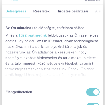
Beleegyezés
Részletek
Hirdetés beállításai
A süti
Kik vagyunk?
Az Ön adatainak felelősségteljes felhasználása
A VisitBalaton365 regionális desztinációmenedzsment-szervezet
Mi és a
1022 partnerünk
feldolgozzuk az Ön személyes
kiemelt feladatai közé tartozik a szakmai információáramlás
adatait, így például az Ön IP-címét, olyan technológiákat
használva, mint a sütik, amelyekkel tárolhatjuk és
biztosítása a központi turizmusirányítás és a térségi szereplők
hozzáférünk az Ön adataihoz a készülékén, hogy
között. A piaci folyamatok elemzése, értékelése, helyi szinten a
személyre szabott hirdetéseket és tartalmakat, hirdetés-
kommunikációs tevékenység összehangolása mellett promotáljuk
és tartalommérést, közönségbetekintéseket, valamint
és piacra visszük a Balatont, mint turisztikai desztinációt. Képzési
termékfejlesztéseket biztosíthassunk Önnek. Ön dönt
és szemléletformáló programokkal, tréningekkel, workshopokkal
arról, hogy ki használja az adatait és milyen célra.
támogatjuk a helyi vállalkozások edukációját,
versenyképességének javítását és digitális felzárkóztatását.
Ha engedélyezi, a következőt is meg szeretnénk tenni:
Hozzájárulás
Elengedhetetlen
Információgyűjtés az Ön földrajzi
kiválasztása
MUNKATÁRSAINK
elhelyezkedéséről pár méteres pontossággal
Az Ön készülékén beazonosítása annak konkrét