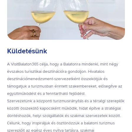
Küldetésünk
A VisitBalaton365 célja, hogy a Balatonra mindenki, mint négy
évszakos turisztikai desztinációra gondoljon. Hivatalos
desztinációmenedzsment-szervezetként összekötjük és
támogatjuk a turizmusban érintett szakembereket, elősegítve az
együttműködést és a fenntartható fejlődést.
Szervezetünk a központi turizmusirányítás és a térségi szereplők
közötti összekötő kapocsként működik, hidat építve a stratégiai
döntéshozók, helyi szolgáltatók és szakmai szervezetek között.
Célunk, hogy inspiráljuk és ösztönözzük a balatoni turizmus
szereplőit az egész éves nyitva tartásra, szakmai