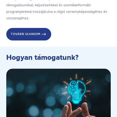
támogatásunkkal, képzéseinkkel és szemléletformáló
programjainkkal hozzájárulva a régió versenyképességéhez és
vonzerejéhez.
TOVÁBB OLVASOM
Hogyan támogatunk?