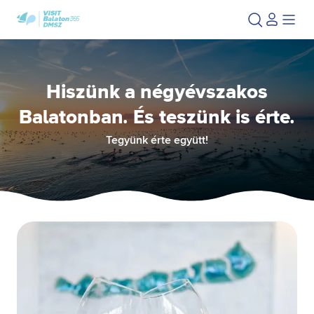
Ugrás
Ugrás
a
az
fő
oldal
tartalomra
aljára
Hiszünk a négyévszakos
Balatonban. És teszünk is érte.
Tegyünk érte együtt!