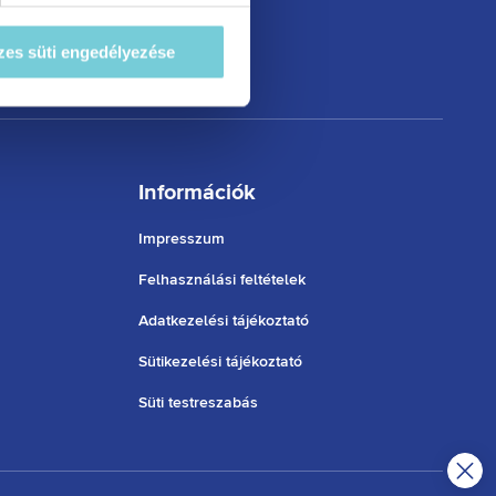
at szeretne e sütik
 tájékoztatóért!
es süti engedélyezése
. A hozzájárulás
ségét.
Információk
Impresszum
Felhasználási feltételek
Adatkezelési tájékoztató
Sütikezelési tájékoztató
Süti testreszabás