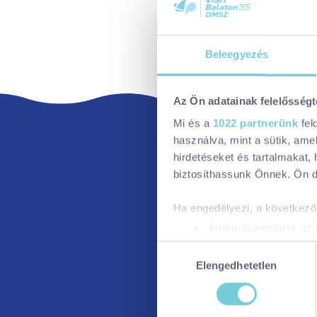
Beleegyezés
Az Ön adatainak felelősségt
Mi és a
1022 partnerünk
fel
használva, mint a sütik, ame
hirdetéseket és tartalmakat,
biztosíthassunk Önnek. Ön dön
Ha engedélyezi, a következőt
Információgyűjtés az 
Az Ön készülékén bea
Hozzájárulás
Tudjon meg többet személyes 
Elengedhetetlen
kiválasztása
módosíthatja vagy visszavonh
A https://dmsz.visitbalaton3