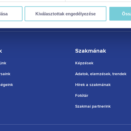
t a legjobb felhasználói élményt nyújtsa. Ha bővebb információk
n módosíthatja a beállításokat,
kattintson ide a részeletes süti
dása
Kiválasztottak engedélyezése
Össz
 visszavonhatja a weboldal ezen sütikezelési felületén keresztül
zzájáruláson alapuló, a visszavonás előtti adatkezelés jogszerű
k
Szakmának
ünk
Képzések
saink
Adatok, elemzések, trendek
ségeink
Hírek a szakmának
Fotótár
Szakmai partnerink