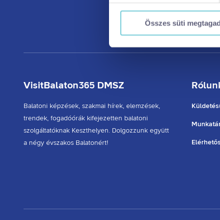
biztonságos böngészés mellet
használatáról és arról, hogya
Összes süti megtaga
Ön a hozzájárulását bármikor
visszavonása nem érinti a ho
VisitBalaton365 DMSZ
Rólun
Balatoni képzések, szakmai hírek, elemzések,
Küldetés
trendek, fogadóórák kifejezetten balatoni
Munkatár
szolgáltatóknak Keszthelyen. Dolgozzunk együtt
Elérhető
a négy évszakos Balatonért!