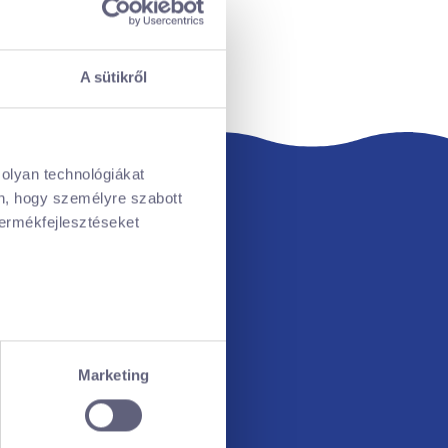
A sütikről
 olyan technológiákat
én, hogy személyre szabott
termékfejlesztéseket
ellenőrzésével
észletek pontban
. Bármikor
Marketing
en „sütiket”) használ, hogy