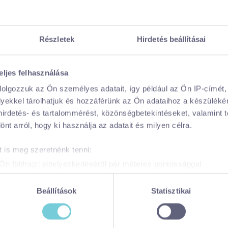
Nincs fiókod? Regisztrálj most!
REGISZTRÁLOK
Részletek
Hirdetés beállításai
eljes felhasználása
dolgozzuk az Ön személyes adatait, így például az Ön IP-címét,
lyekkel tárolhatjuk és hozzáférünk az Ön adataihoz a készülék
 hirdetés- és tartalommérést, közönségbetekintéseket, valamint 
t arról, hogy ki használja az adatait és milyen célra.
 is meg szeretnénk tenni:
Ön földrajzi elhelyezkedéséről pár méteres pontossággal
zonosítása annak konkrét tulajdonságainak (ujjlenyomat) aktív 
adatainak feldolgozási módjairól és adja meg preferenciáit a
R
Beállítások
Statisztikai
atja a Sütinyilatkozathoz való hozzájárulását.
65.hu/ weboldal sütiket és más, hasonló technológiákat (együttes