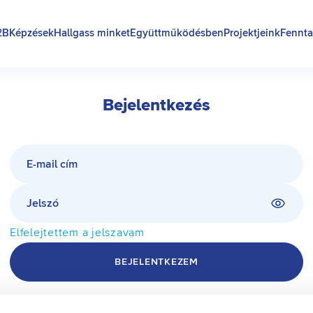
2B
Képzések
Hallgass minket
Együttműködésben
Projektjeink
Fennta
Bejelentkezés
E-mail cím
Jelszó
Elfelejtettem a jelszavam
BEJELENTKEZEM