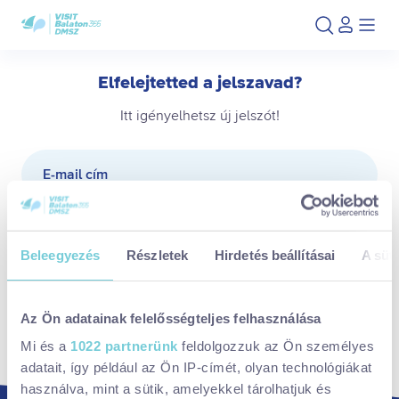
Ugrás
Ugrás
a
az
fő
oldal
tartalomra
aljára
Elfelejtetted a jelszavad?
Itt igényelhetsz új jelszót!
E-mail cím
Küldünk egy új, véletlenszerűen generált jelszót. Ezt,
kérjük, belépés után változtasd meg a fiókodban.
Beleegyezés
Részletek
Hirdetés beállításai
A süti
JELSZÓ IGÉNYLÉSE
Az Ön adatainak felelősségteljes felhasználása
MÉGSEM
Mi és a
1022 partnerünk
feldolgozzuk az Ön személyes
adatait, így például az Ön IP-címét, olyan technológiákat
használva, mint a sütik, amelyekkel tárolhatjuk és