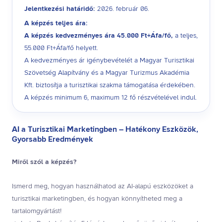
Jelentkezési határidő:
2026. február 06.
A képzés teljes ára:
A képzés kedvezményes ára 45.000 Ft+Áfa/fő,
a teljes,
55.000 Ft+Áfa/fő helyett.
A kedvezményes ár igénybevételét a Magyar Turisztikai
Szövetség Alapítvány és a Magyar Turizmus Akadémia
Kft. biztosítja a turisztikai szakma támogatása érdekében.
A képzés minimum 6, maximum 12 fő részvételével indul.
AI a Turisztikai Marketingben – Hatékony Eszközök,
Gyorsabb Eredmények
Miről szól a képzés?
Ismerd meg, hogyan használhatod az AI-alapú eszközöket a
turisztikai marketingben, és hogyan könnyítheted meg a
tartalomgyártást!