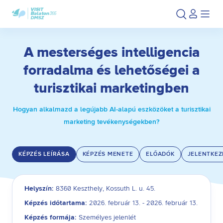
Ugrás
Ugrás
a
az
fő
oldal
tartalomra
aljára
A mesterséges intelligencia
forradalma és lehetőségei a
turisztikai marketingben
Hogyan alkalmazd a legújabb AI-alapú eszközöket a turisztikai
Betelt
marketing tevékenységekben?
KÉPZÉS LEÍRÁSA
KÉPZÉS MENETE
ELŐADÓK
JELENTKEZ
Helyszín:
8360 Keszthely, Kossuth L. u. 45.
Képzés időtartama:
2026. február 13. - 2026. február 13.
Képzés formája:
Személyes jelenlét