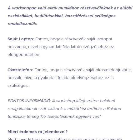
A workshopon való aktív munkához résztvevőinknek az alábbi
eszközökkel, beállításokkal, hozzáféréssel szükséges
rendelkezniük:
Saját Laptop:
Fontos, hogy a résztvevők saját laptopot
hozzanak, mivel a gyakorlati feladatok elvégzéséhez ez
elengedhetetlen.
Okostelefon:
Fontos, hogy a résztvevők saját okostelefonjukat is
hozzák, mivel a gyakorlati feladatok elvégzéséhez ez is
szükséges.
FONTOS INFORMÁCIÓ: A workshop kifejezetten balatoni
szolgáltatóknak szól, akiknek a működési területe a Balaton
turisztikai térség 177 településének egyikén van*
Miért érdemes rá jelentkezni?
Mert a workshop során, illetve eredményeként a résztvevők