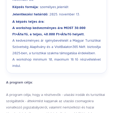
Képzés formája:
személyes jelenlét
Jelentkezési határidő:
2025. november 13.
A képzés teljes ára:
A workshop kedvezményes ára MOST 30.000
Ft+Áfa/fő, a teljes, 40.000 Ft+Áfa/fő helyett.
A kedvezményes ár igénybevételét a Magyar Turisztikai
Szövetség Alapítvány és a VisitBalaton365 Nkft. biztosítja
2025-ben, a turisztikai szakma támogatása érdekében.
A workshop minimum 10, maximum 16 fő részvételével
indul.
A program célja:
A program célja, hogy a résztvevők - utazási irodák és turisztikai
szolgáltatók - áttekintést kapjanak az utazási csomagokra
vonatkozó jogszabályokról, valamint nemzetközi és hazai