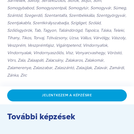
Sármellék, Sávoly, Sérsekszőlős, Siófok, Siójut, Som,
Somogybabod, Somogyszentpál, Somogytúr, Somogyvár, Sümeg,
Szántód, Szegerdő, Szentantalfa, Szentbékkálla, Szentgyörgyvár,
Szentjakabfa, Szentkirályszabadja, Szigliget, Szólád,
Szőlősgyörök, Tab, Tagyon, Taliándörögd, Tapolca, Táska, Teleki,
Tihany, Tikos, Torvaj, Tótvázsony, Uzsa, Vállus, Várvölgy, Vászoly,
Veszprém, Veszprémfajsz, Vigántpetend, Vindornyafok,
Vindornyalak, Vindornyaszőlős, Visz, Vonyarcvashegy, Vöröstó,
Vörs, Zala, Zalaapáti, Zalacsány, Zalakaros, Zalakomár,
Zalamerenye, Zalaszabar, Zalaszántó, Zalaújlak, Zalavár, Zamárdi,
Zánka, Zirc
JELENTKEZEM A KÉPZÉSRE
További képzések
Betelt