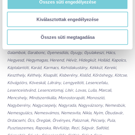
használ, hogy biztonságos böngészés mellett a legjobb
Balatonkeresztúr, Balatonlelle, Balatonmagyaród,
Összes süti engedélyezése
felhasználói élményt nyújtsa. Ha bővebb információkat
Balatonmáriafürdő, Balatonőszöd, Balatonrendes, Balatonszabadi,
szeretne e sütik használatáról és arról, hogyan
Balatonszárszó, Balatonszemes, Balatonszentgyörgy,
Kiválasztottak engedélyezése
módosíthatja a beállításokat,
kattintson ide a részeletes
Balatonszepezd, Balatonszőlős, Balatonudvari, Balatonújlak,
süti tájékoztatóért!
Balatonvilágos, Bálványos, Barnag, Bókaháza, Buzsák,
Összes süti megtagadása
Cserszegtomaj, Csopak, Dióskál, Dörgicse, Eplény,
Ön a hozzájárulását bármikor visszavonhatja a weboldal
Esztergályhorváti, Felsőörs, Felsőpáhok, Fonyód, Főnyed,
ezen sütikezelési felületén keresztül. A hozzájárulás
Galambok, Garabonc, Gyenesdiás, Gyugy, Gyulakeszi, Hács,
visszavonása nem érinti a hozzájáruláson alapuló, a
Hegyesd, Hegymagas, Herend, Hévíz, Hidegkút, Hollád, Kapolcs,
visszavonás előtti adatkezelés jogszerűségét.
Káptalantóti, Karád, Karmacs, Kehidakustány, Kékkút, Kereki,
Keszthely, Kéthely, Kisapáti, Kisberény, Kislőd, Kőröshegy, Kötcse,
Kővágóörs, Köveskál, Látrány, Lengyeltóti, Lesencefalu,
Lesenceistvánd, Lesencetomaj, Litér, Lovas, Lulla, Marcali,
Mencshely, Mindszentkálla, Monostorapáti, Monoszló,
Nagyberény, Nagycsepely, Nagyrada, Nagyvázsony, Nemesbük,
Nemesgulács, Nemesvámos, Nemesvita, Nikla, Nyim, Óbudavár,
Ordacsehi, Öcs, Öreglak, Örvényes, Paloznak, Pécsely, Pula,
Pusztaszemes, Raposka, Révfülöp, Rezi, Ságvár, Salföld,