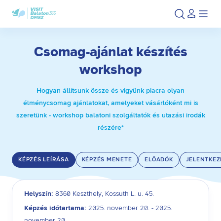
Ugrás
Ugrás
a
az
fő
oldal
tartalomra
aljára
Csomag-ajánlat készítés
workshop
Hogyan állítsunk össze és vigyünk piacra olyan
élménycsomag ajánlatokat, amelyeket vásárlóként mi is
szeretünk - workshop balatoni szolgáltatók és utazási irodák
Betelt
részére*
KÉPZÉS LEÍRÁSA
KÉPZÉS MENETE
ELŐADÓK
JELENTKEZ
Helyszín:
8360 Keszthely, Kossuth L. u. 45.
Képzés időtartama:
2025. november 20. - 2025.
november 20.