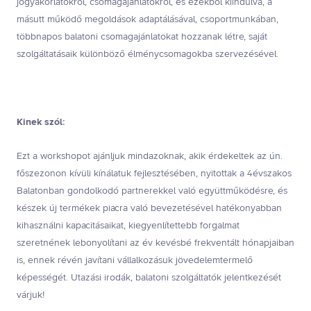
jógyakorlatokról, csomagajánlatokról, és ezekből kiindulva, a
másutt működő megoldások adaptálásával, csoportmunkában,
többnapos balatoni csomagajánlatokat hozzanak létre, saját
szolgáltatásaik különböző élménycsomagokba szervezésével.
Kinek szól:
Ezt a workshopot ajánljuk mindazoknak, akik érdekeltek az ún.
főszezonon kívüli kínálatuk fejlesztésében, nyitottak a 4évszakos
Balatonban gondolkodó partnerekkel való együttműködésre, és
készek új termékek piacra való bevezetésével hatékonyabban
kihasználni kapacitásaikat, kiegyenlítettebb forgalmat
szeretnének lebonyolítani az év kevésbé frekventált hónapjaiban
is, ennek révén javítani vállalkozásuk jövedelemtermelő
képességét. Utazási irodák, balatoni szolgáltatók jelentkezését
várjuk!