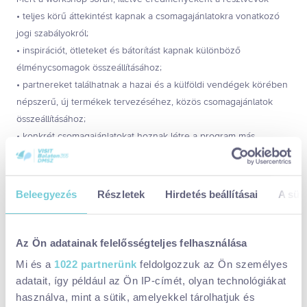
• teljes körű áttekintést kapnak a csomagajánlatokra vonatkozó
jogi szabályokról;
• inspirációt, ötleteket és bátorítást kapnak különböző
élménycsomagok összeállításához;
• partnereket találhatnak a hazai és a külföldi vendégek körében
népszerű, új termékek tervezéséhez, közös csomagajánlatok
összeállításához;
• konkrét csomagajánlatokat hoznak létre a program más
résztvevőivel, melyekbe felkínálhatják, beépíthetik saját
szolgáltatásukat;
• működő nemzetközi és hazai példák figyelembevételével a
Beleegyezés
Részletek
Hirdetés beállításai
A süti
gyakorlatban azonnal használható segítséget kapnak az
élménycsomagok árazásához, értékesítéséhez, piaci
bevezetéséhez;
Az Ön adatainak felelősségteljes felhasználása
• közvetett módon bővíthetik on-line marketingkommunikációs és
Mi és a
1022 partnerünk
feldolgozzuk az Ön személyes
sales-es eszköztárukat
adatait, így például az Ön IP-címét, olyan technológiákat
használva, mint a sütik, amelyekkel tárolhatjuk és