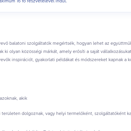
imum 16 fő részvételével indul.
vevő balatoni szolgáltatók megértsék, hogyan lehet az együttm
ak ki olyan közösségi márkát, amely erősíti a saját vállalkozásuka
evők inspirációt, gyakorlati példákat és módszereket kapnak a
azoknak, akik
ri területen dolgoznak, vagy helyi termelőként, szolgáltatóként 