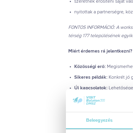
szeretnék erősíteni saját vá
nyitottak a partnerségre, k
FONTOS INFORMÁCIÓ: A workshop 
térség 177 településének egyik
Miért érdemes rá jelentkezni?
Közösségi erő:
Megismerhete
Sikeres példák:
Konkrét jó 
Új kapcsolatok:
Lehetőséget 
Gyakorlati tudás:
Olyan ötle
A program témái:
Beleegyezés
1) Országmárka, Balaton márka,
2) Szervezeti együttműködések