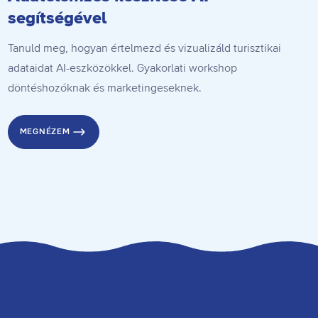
segítségével
Tanuld meg, hogyan értelmezd és vizualizáld turisztikai
adataidat AI-eszközökkel. Gyakorlati workshop
K
döntéshozóknak és marketingeseknek.
n
m
MEGNÉZEM