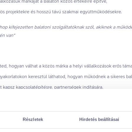
llalkozásuk márkáját a Balaton közös értékeire építve,
özös projektekre és hosszú távú szakmai együttműködésekre.
kifejezetten balatoni szolgáltatóknak szól, akiknek a működési 
én van*
d, hogyan válhat a közös márka a helyi vállalkozások erős tám
gyakorlatokon keresztül láthatod, hogyan működnek a sikeres b
kapsz kapcsolatépítésre, partnerségek indítására.
tekkel és eszközökkel gazdagodsz, amelyek azonnal beépíthető
Részletek
Hirdetés beállításai
 mikrotérségi márkák – közös márkaépítés alapjai
, összefogások – hogyan lesz az egyéni erőből közösségi siker?