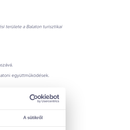
területe a Balaton turisztikai
aszává.
alatoni együttműködések.
k a saját tevékenységedbe.
A sütikről