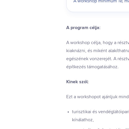
A workshop minimum 10, max
A program célja:
A workshop célja, hogy a részt
kiaknázni, és miként alakíthatn
egészének vonzerejét. A résztv
építkezés támogatásához.
Kinek szól:
Ezt a workshopot ajánljuk mind
turisztikai és vendéglátóipa
kínálathoz,