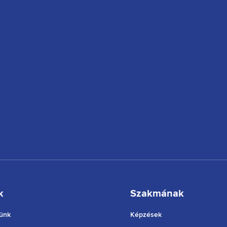
k
Szakmának
ünk
Képzések