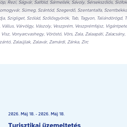
p, Rezi, Ságvár, Salföld, Sármellék, Sávoly, Sérsekszőlős, Sióf
mogyvár, Sümeg, Szántód, Szegerdő, Szentantalfa, Szentbékkál
ja, Szigliget, Szólád, Szőlősgyörök, Tab, Tagyon, Taliándörögd, T
a, Vállus, Várvölgy, Vászoly, Veszprém, Veszprémfajsz, Vigántpet
Visz, Vonyarcvashegy, Vöröstó, Vörs, Zala, Zalaapáti, Zalacsány,
ántó, Zalaújlak, Zalavár, Zamárdi, Zánka, Zirc
Betelt
2026. Máj 18. - 2026. Máj 18.
Turisztikai üzemeltetés