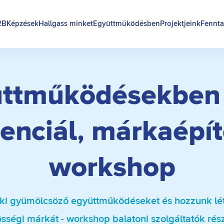
2B
Képzések
Hallgass minket
Együttműködésben
Projektjeink
Fennta
ttműködésekben 
enciál, márkaépít
workshop
ki gyümölcsöző együttműködéseket és hozzunk lét
sségi márkát - workshop balatoni szolgáltatók rés