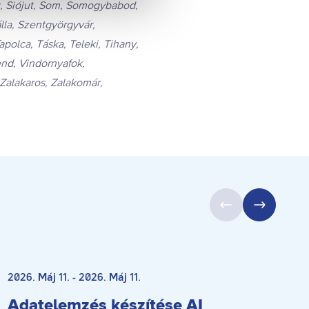
ok, Siójut, Som, Somogybabod,
la, Szentgyörgyvár,
apolca, Táska, Teleki, Tihany,
end, Vindornyafok,
 Zalakaros, Zalakomár,
Betelt
2026. Máj 11. - 2026. Máj 11.
2
Adatelemzés készítése AI