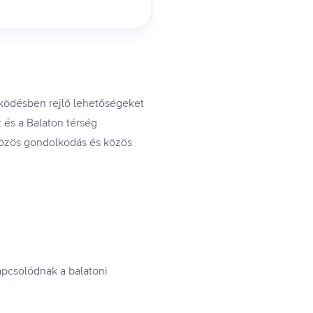
űködésben rejlő lehetőségeket
t és a Balaton térség
 közös gondolkodás és közös
kapcsolódnak a balatoni