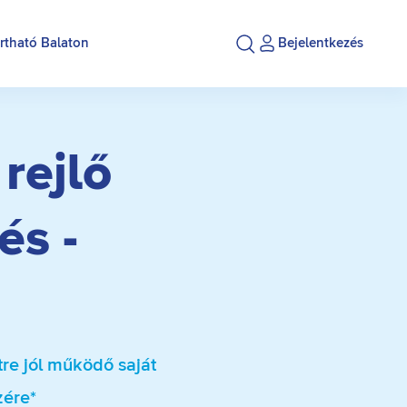
rtható Balaton
Bejelentkezés
rejlő
és -
re jól működő saját
zére*