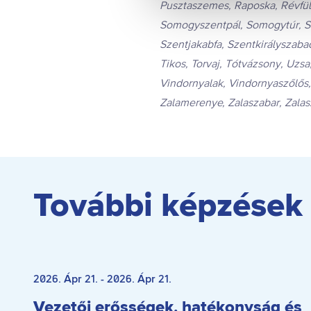
Pusztaszemes, Raposka, Révfülö
Somogyszentpál, Somogytúr, So
Szentjakabfa, Szentkirályszabad
Tikos, Torvaj, Tótvázsony, Uzs
Vindornyalak, Vindornyaszőlős, 
Zalamerenye, Zalaszabar, Zalasz
További képzések
Betelt
2026. Ápr 21. - 2026. Ápr 21.
Vezetői erősségek, hatékonyság és