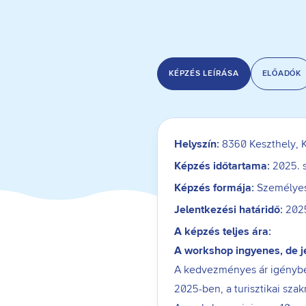
KÉPZÉS LEÍRÁSA
ELŐADÓK
Helyszín:
8360 Keszthely, K
Képzés időtartama:
2025. 
Képzés formája:
Személyes
Jelentkezési határidő:
2025
A képzés teljes ára:
A workshop ingyenes, de j
A kedvezményes ár igénybevé
2025-ben, a turisztikai sz