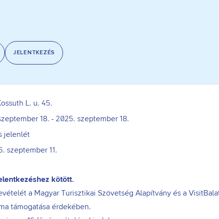
JELENTKEZÉS
ossuth L. u. 45.
szeptember 18. - 2025. szeptember 18.
 jelenlét
. szeptember 11.
elentkezéshez kötött.
telét a Magyar Turisztikai Szövetség Alapítvány és a VisitBalat
akma támogatása érdekében.