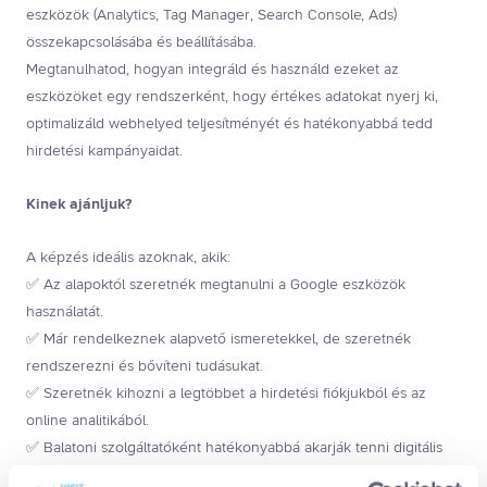
eszközök (Analytics, Tag Manager, Search Console, Ads)
összekapcsolásába és beállításába.
Megtanulhatod, hogyan integráld és használd ezeket az
eszközöket egy rendszerként, hogy értékes adatokat nyerj ki,
optimalizáld webhelyed teljesítményét és hatékonyabbá tedd
hirdetési kampányaidat.
Kinek ajánljuk?
A képzés ideális azoknak, akik:
✅ Az alapoktól szeretnék megtanulni a Google eszközök
használatát.
✅ Már rendelkeznek alapvető ismeretekkel, de szeretnék
rendszerezni és bővíteni tudásukat.
✅ Szeretnék kihozni a legtöbbet a hirdetési fiókjukból és az
online analitikából.
✅ Balatoni szolgáltatóként hatékonyabbá akarják tenni digitális
marketingtevékenységüket. (A képzés kizárólag a Balaton