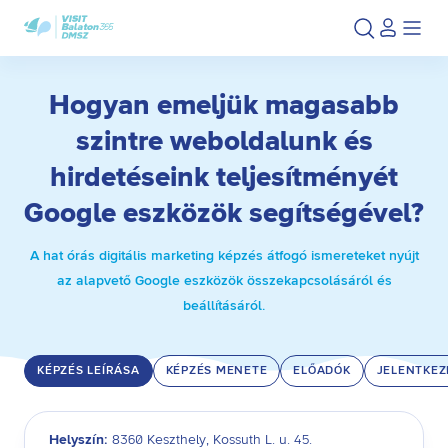
Ugrás
Ugrás
a
az
fő
oldal
tartalomra
aljára
Hogyan emeljük magasabb
szintre weboldalunk és
hirdetéseink teljesítményét
Google eszközök segítségével?
A hat órás digitális marketing képzés átfogó ismereteket nyújt
az alapvető Google eszközök összekapcsolásáról és
Betelt
beállításáról.
KÉPZÉS LEÍRÁSA
KÉPZÉS MENETE
ELŐADÓK
JELENTKEZ
Helyszín:
8360 Keszthely, Kossuth L. u. 45.