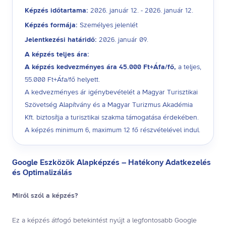
Képzés időtartama:
2026. január 12. - 2026. január 12.
Képzés formája:
Személyes jelenlét
Jelentkezési határidő:
2026. január 09.
A képzés teljes ára:
A képzés kedvezményes ára 45.000 Ft+Áfa/fő,
a teljes,
55.000 Ft+Áfa/fő helyett.
A kedvezményes ár igénybevételét a Magyar Turisztikai
Szövetség Alapítvány és a Magyar Turizmus Akadémia
Kft. biztosítja a turisztikai szakma támogatása érdekében.
A képzés minimum 6, maximum 12 fő részvételével indul.
Google Eszközök Alapképzés – Hatékony Adatkezelés
és Optimalizálás
Miről szól a képzés?
Ez a képzés átfogó betekintést nyújt a legfontosabb Google