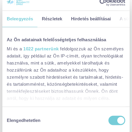
turisztikai térségének 177 településén működő szolgáltatók
számára elérhető.)
Beleegyezés
Részletek
Hirdetés beállításai
A süti
Mit hozz magaddal?
Az Ön adatainak felelősségteljes felhasználása
🔹 Saját laptop – A gyakorlati feladatokhoz elengedhetetlen.
🔹 Google-fiók – Olyan hozzáféréssel, amely legalább szerkesztői
Mi és a
1022 partnerünk
feldolgozzuk az Ön személyes
jogosultsággal rendelkezik a vállalkozás Google Analytics, Tag
adatait, így például az Ön IP-címét, olyan technológiákat
használva, mint a sütik, amelyekkel tárolhatjuk és
Manager, Search Console és Ads fiókjaiban. (Ha ez nem áll
hozzáférünk az Ön adataihoz a készülékén, hogy
rendelkezésedre, jelezd a szervezőknek előzetesen!)
személyre szabott hirdetéseket és tartalmakat, hirdetés-
és tartalommérést, közönségbetekintéseket, valamint
Miért érdemes részt venni?
termékfejlesztéseket biztosíthassunk Önnek. Ön dönt
arról, hogy ki használja az adatait és milyen célra.
✔️ Megtanulod a Google eszközök beállítását és
összekapcsolását, hogy hatékonyabb adatgyűjtést és
Ha engedélyezi, a következőt is meg szeretnénk tenni:
optimalizálást végezhess.
Hozzájárulás
Elengedhetetlen
Információgyűjtés az Ön földrajzi
✔️ Gyakorlati útmutatót kapsz a Google Analytics, Tag Manager,
kiválasztása
elhelyezkedéséről pár méteres pontossággal
Search Console és Ads rendszerének egységes használatához.