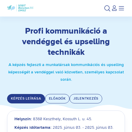
Ugrás
Ugrás
a
az
fő
oldal
tartalomra
aljára
Profi kommunikáció a
vendéggel és upselling
technikák
A képzés fejleszti a munkatársak kommunikációs és upselling
képességét a vendéggel való közvetlen, személyes kapcsolat
Betelt
során.
KÉPZÉS LEÍRÁSA
ELŐADÓK
JELENTKEZÉS
Helyszín:
8360 Keszthely, Kossuth L. u. 45.
Képzés időtartama:
2025. június 03. - 2025. június 03.