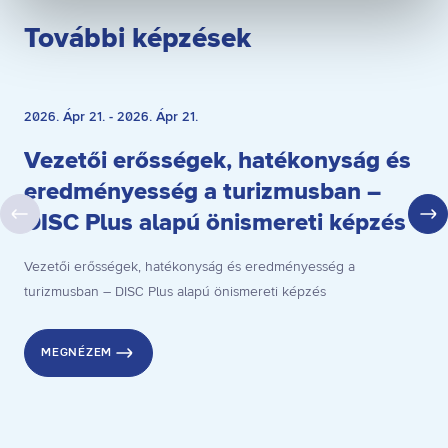
visszavonása nem érinti a hozzájáruláson alapuló, a
További képzések
visszavonás előtti adatkezelés jogszerűségét.
Betelt
2026. Ápr 21. - 2026. Ápr 21.
Vezetői erősségek, hatékonyság és
eredményesség a turizmusban –
DISC Plus alapú önismereti képzés
Vezetői erősségek, hatékonyság és eredményesség a
turizmusban – DISC Plus alapú önismereti képzés
MEGNÉZEM