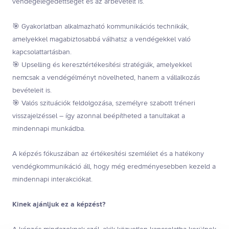
vendégelégedettséget és az árbevételt is.
🎯 Gyakorlatban alkalmazható kommunikációs technikák,
amelyekkel magabiztosabbá válhatsz a vendégekkel való
kapcsolattartásban.
🎯 Upselling és keresztértékesítési stratégiák, amelyekkel
nemcsak a vendégélményt növelheted, hanem a vállalkozás
bevételeit is.
🎯 Valós szituációk feldolgozása, személyre szabott tréneri
visszajelzéssel – így azonnal beépítheted a tanultakat a
mindennapi munkádba.
A képzés fókuszában az értékesítési szemlélet és a hatékony
vendégkommunikáció áll, hogy még eredményesebben kezeld a
mindennapi interakciókat.
Kinek ajánljuk ez a képzést?