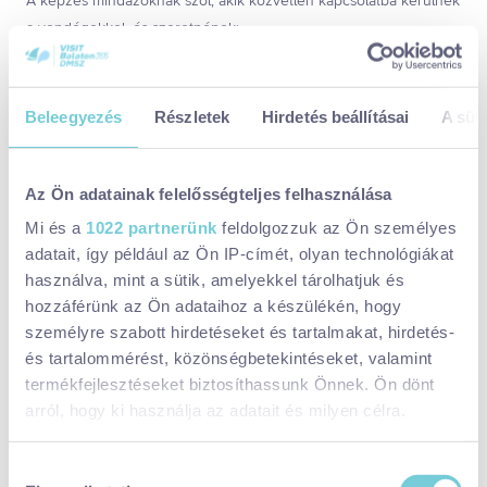
A képzés mindazoknak szól, akik közvetlen kapcsolatba kerülnek
a vendégekkel, és szeretnének:
✔️ Magabiztosabbá válni a vendégkapcsolatokban, akár nehéz
helyzetekben is.
✔️ Professzionális kommunikációs technikákat elsajátítani az
Beleegyezés
Részletek
Hirdetés beállításai
A süti
alapoktól az upsellingig.
✔️ Gyakorlatban alkalmazható tudást szerezni, amely azonnal
hasznosítható a munkájukban.
Az Ön adatainak felelősségteljes felhasználása
Mi és a
1022 partnerünk
feldolgozzuk az Ön személyes
A blended learning módszerrel kombináljuk az online és
adatait, így például az Ön IP-címét, olyan technológiákat
személyes tanulást:
használva, mint a sütik, amelyekkel tárolhatjuk és
🔹 Online tudásanyagok – rugalmas, önálló tanulásra is
hozzáférünk az Ön adataihoz a készülékén, hogy
lehetőség.
személyre szabott hirdetéseket és tartalmakat, hirdetés-
🔹 Személyes tréning – interaktív, gyakorlati helyzetek tapasztalt
és tartalommérést, közönségbetekintéseket, valamint
oktatókkal.
termékfejlesztéseket biztosíthassunk Önnek. Ön dönt
arról, hogy ki használja az adatait és milyen célra.
Miért érdemes részt venni ezen a képzésen?
Ha engedélyezi, a következőt is meg szeretnénk tenni:
Hozzájárulás