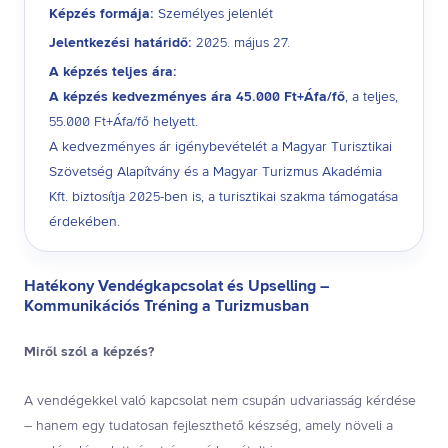
Képzés formája:
Személyes jelenlét
Jelentkezési határidő:
2025. május 27.
A képzés teljes ára:
A képzés kedvezményes ára 45.000 Ft+Áfa/fő
, a teljes,
55.000 Ft+Áfa/fő helyett.
A kedvezményes ár igénybevételét a Magyar Turisztikai
Szövetség Alapítvány és a Magyar Turizmus Akadémia
Kft. biztosítja 2025-ben is, a turisztikai szakma támogatása
érdekében.
Hatékony Vendégkapcsolat és Upselling –
Kommunikációs Tréning a Turizmusban
Miről szól a képzés?
A vendégekkel való kapcsolat nem csupán udvariasság kérdése
– hanem egy tudatosan fejleszthető készség, amely növeli a